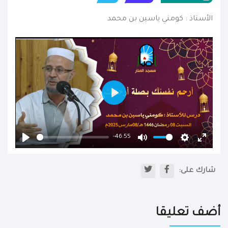
الأستاذ : كومني ياسين بن محمد
Play
-46:55
Play
Mute
Settings
Enter
fullscr
شارك على:
أضف تعليقا