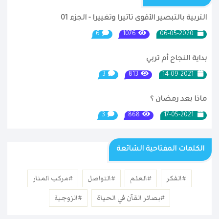
التربية بالتبصير الأقوى تأثيرا وتغييرا - الجزء 01
6
1076
06-05-2020
بداية النجاح أم تربي
3
813
14-09-2021
ماذا بعد رمضان ؟
3
868
17-05-2021
الكلمات المفتاحية الشائعة
#الفكر
#العلم
#التواصل
#مركب المنار
#بصائر القآن في الحياة
#الزوجية