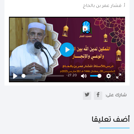
أ. قشار عمر بن بالحاج
Play
-27:20
Play
Mute
Settings
Enter
fullscr
شارك على:
أضف تعليقا