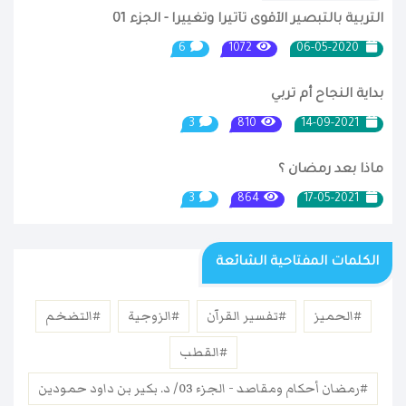
التربية بالتبصير الأقوى تأثيرا وتغييرا - الجزء 01
6
1072
06-05-2020
بداية النجاح أم تربي
3
810
14-09-2021
ماذا بعد رمضان ؟
3
864
17-05-2021
الكلمات المفتاحية الشائعة
#الحميز
#تفسير القرآن
#الزوجية
#التضخم
#القطب
#رمضان أحكام ومقاصد - الجزء 03/ د. بكير بن داود حمودين