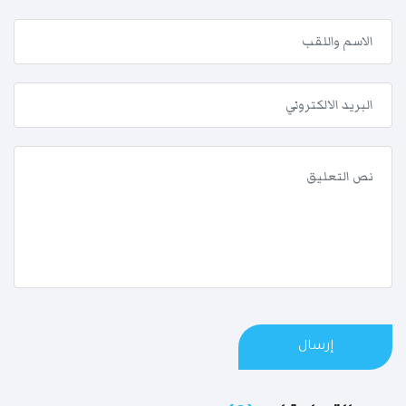
إرسال