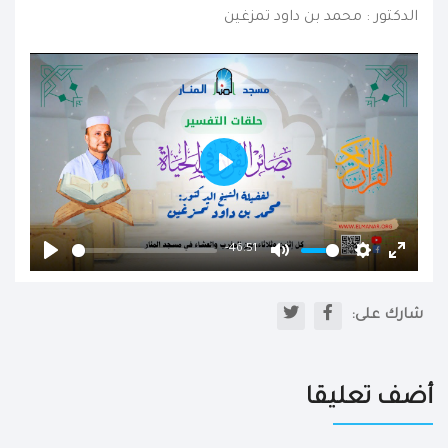
الدكتور : محمد بن داود تمزغين
Play
-46:51
Play
Mute
Settings
Enter
fullscr
شارك على:
أضف تعليقا