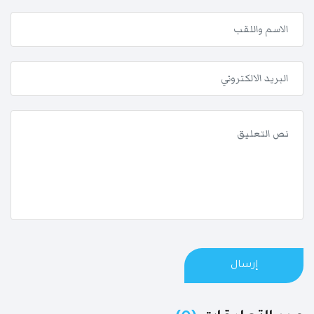
إرسال