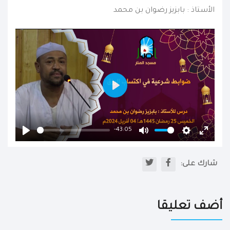
الأستاذ : بابزيز رضوان بن محمد
Play
-43:05
Play
Mute
Settings
Enter
fullscr
شارك على:
أضف تعليقا