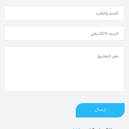
إرسال