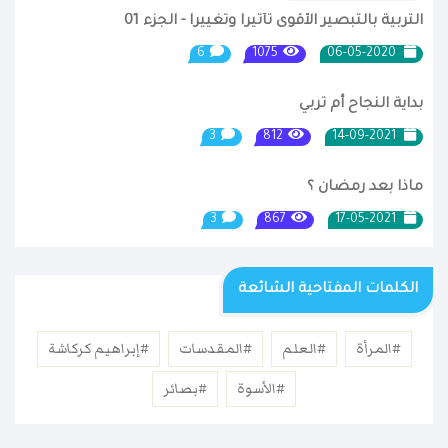
التربية بالتبصير الأقوى تأثيرا وتغييرا - الجزء 01
6
1075
06-05-2020
بداية النجاح أم تربي
3
812
14-09-2021
ماذا بعد رمضان ؟
3
867
17-05-2021
الكلمات المفتاحية الشائعة
#المرأة
#العلم
#المقدسات
#إبراهيم كركاشة
#الأسوة
#بصائر