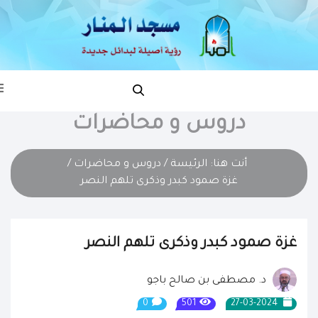
دروس و محاضرات
أنت هنا:
الرئيسة
/
دروس و محاضرات
/
غزة صمود كبدر وذكرى تلهم النصر
غزة صمود كبدر وذكرى تلهم النصر
د. مصطفى بن صالح باجو
0
501
27-03-2024