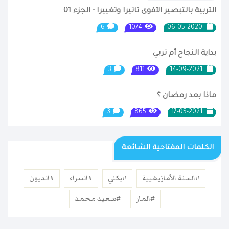
التربية بالتبصير الأقوى تأثيرا وتغييرا - الجزء 01
6
1074
06-05-2020
بداية النجاح أم تربي
3
811
14-09-2021
ماذا بعد رمضان ؟
3
865
17-05-2021
الكلمات المفتاحية الشائعة
#السنة الأمازيغيية
#بكلي
#السراء
#الديون
#المار
#سعيد محمد