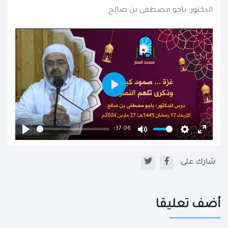
الدكتور: باجو مصطفى بن صالح
Play
-37:06
Play
Mute
Settings
Enter
fullscr
شارك على:
أضف تعليقا