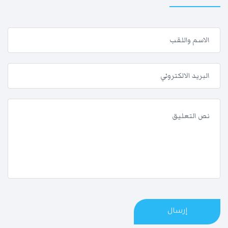
إرسال