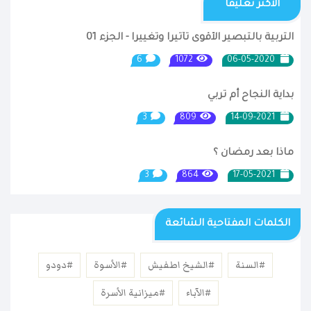
الأكثر تعليقا
التربية بالتبصير الأقوى تأثيرا وتغييرا - الجزء 01
6
1072
06-05-2020
بداية النجاح أم تربي
3
809
14-09-2021
ماذا بعد رمضان ؟
3
864
17-05-2021
الكلمات المفتاحية الشائعة
#السنة
#الشيخ اطفيش
#الأسوة
#دودو
#الآباء
#ميزانية الأسرة