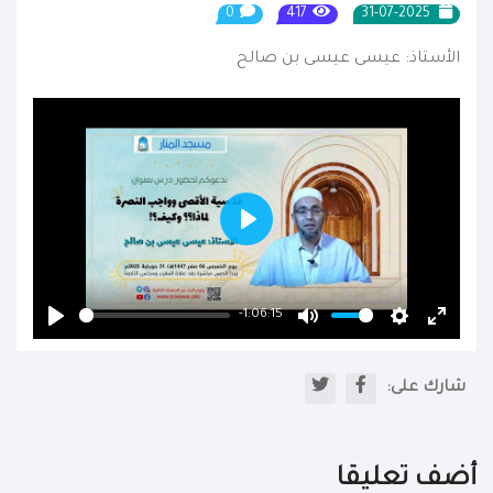
0
417
31-07-2025
الأستاذ: عيسى عيسى بن صالح
Play
-1:06:15
Play
Mute
Settings
Enter
fullscr
شارك على:
أضف تعليقا