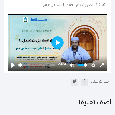
الأستاذ: معيز الحاج أحمد باحمد بن عمر
Play
-34:01
Play
Mute
Settings
Enter
fullscr
شارك على:
أضف تعليقا