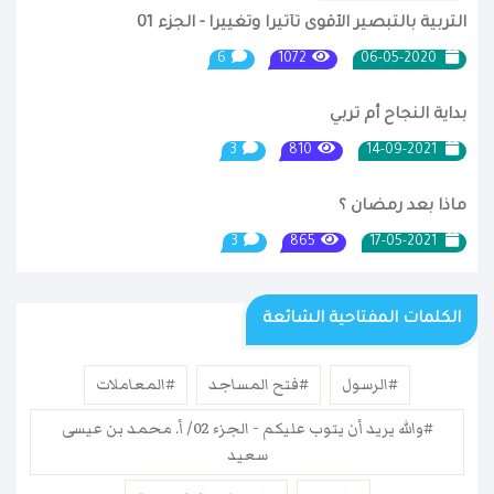
التربية بالتبصير الأقوى تأثيرا وتغييرا - الجزء 01
6
1072
06-05-2020
بداية النجاح أم تربي
3
810
14-09-2021
ماذا بعد رمضان ؟
3
865
17-05-2021
الكلمات المفتاحية الشائعة
#الرسول
#فتح المساجد
#المعاملات
#والله يريد أن يتوب عليكم - الجزء 02/ أ. محمد بن عيسى
سعيد