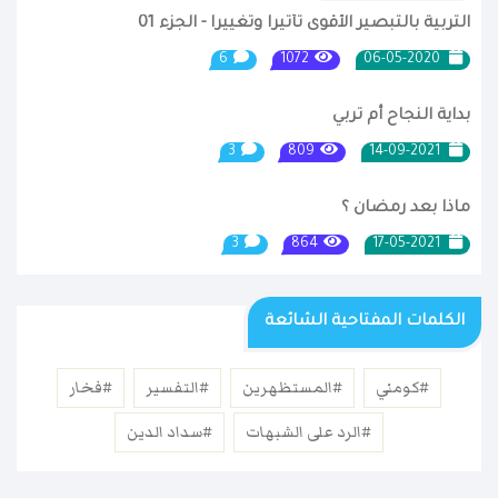
التربية بالتبصير الأقوى تأثيرا وتغييرا - الجزء 01
6
1072
06-05-2020
بداية النجاح أم تربي
3
809
14-09-2021
ماذا بعد رمضان ؟
3
864
17-05-2021
الكلمات المفتاحية الشائعة
#كومني
#المستظهرين
#التفسير
#فخار
#الرد على الشبهات
#سداد الدين